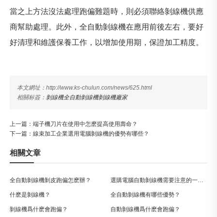
當之上方法沒法處理跑偏難題時，則必須聯絡剝線機供應
商幫助處理。此外，全自動剝線機在應用前後左右，要好
好清理和維護保養工作，以增加使用期，保證加工精度。
本文網址：http://www.ks-chulun.com/news/625.html
相關标簽：
剝線機
全自動剝線機
剝線機廠家
上一篇：
端子機刀片在使用中怎麽提高使用壽命？
下一篇：
線束加工企業選用電腦剝線機的優勢有哪些？
相關文章
全自動剝線機剝皮跑偏怎麽辦？
選購電腦自動剝線機需要注意的一些要點？
什麽是剝線機？
全自動剝線機有哪些優勢？
剝線機爲什麽會跑偏？
自動剝線機爲什麽會跑偏？