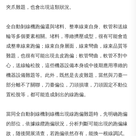
夾爪難題，也會出現這類狀況。
全自動剝線機跑偏還與堵料、整車線束自身、軟管和送線
輪等多個要素相關。堵料，導緻擠壓成型，很有可能會造
成整車線束跑偏；線束自身層面，線束彎曲，線束品質等
難題，也很有可能出現去皮跑偏；軟管彎曲，軟管不對中
心，送線輪松脫，這些機器設備本身或中後期應用導緻的
機器設備難題等。此外，既然是去皮難題，當然與刀臺一
部分離不了關聯，刀臺偏位，刀頭損壞，刀頭固定不動位
置松脫等，都可能造成剝出的線跑偏。
當同全自動剝線機剝線機出現線跑偏難題時，先明确跑偏
的部位，依據線纜跑偏狀況，分析判斷可能出現的跑偏緣
故，随後開展清查，若跑偏依然存有，能換一根線調試。