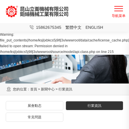
15862675345
繁體中文
ENGLISH
Warning:
file_put_contents(/home/ksjljxbkcs5j9lfj3x/wwwroot/data/cache/license_cache.php)
failed to open stream: Permission denied in
/home/ksjljxbkcs5j9lfj3x/wwwroot/source/model/api.class.php on line 215
您的位置：
首頁
>
新聞中心
>
行業資訊
展會動态
行業資訊
常見問題