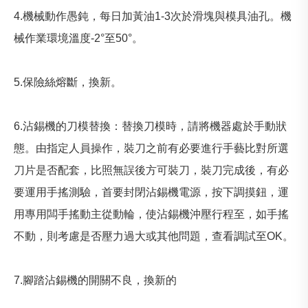
4.機械動作愚鈍，每日加黃油1-3次於滑塊與模具油孔。機
械作業環境溫度-2°至50°。
5.保險絲熔斷，換新。
6.沾錫機的刀模替換：替換刀模時，請將機器處於手動狀
態。由指定人員操作，裝刀之前有必要進行手藝比對所選
刀片是否配套，比照無誤後方可裝刀，裝刀完成後，有必
要運用手搖測驗，首要封閉沾錫機電源，按下調摸鈕，運
用專用闆手搖動主從動輪，使沾錫機沖壓行程至，如手搖
不動，則考慮是否壓力過大或其他問題，查看調試至OK。
7.腳踏沾錫機的開關不良，換新的