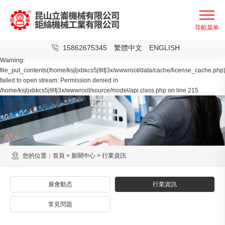
15862675345
繁體中文
ENGLISH
Warning:
file_put_contents(/home/ksjljxbkcs5j9lfj3x/wwwroot/data/cache/license_cache.php)
failed to open stream: Permission denied in
/home/ksjljxbkcs5j9lfj3x/wwwroot/source/model/api.class.php on line 215
您的位置：
首頁
>
新聞中心
>
行業資訊
展會動态
行業資訊
常見問題