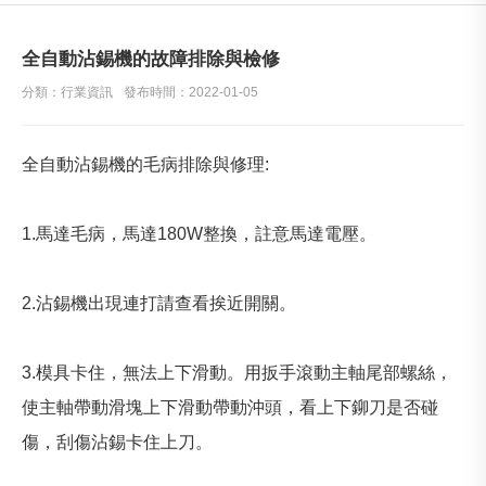
全自動沾錫機的故障排除與檢修
分類：行業資訊
發布時間：2022-01-05
全自動沾錫機的毛病排除與修理:
1.馬達毛病，馬達180W整換，註意馬達電壓。
2.沾錫機出現連打請查看挨近開關。
3.模具卡住，無法上下滑動。用扳手滾動主軸尾部螺絲，
使主軸帶動滑塊上下滑動帶動沖頭，看上下鉚刀是否碰
傷，刮傷沾錫卡住上刀。